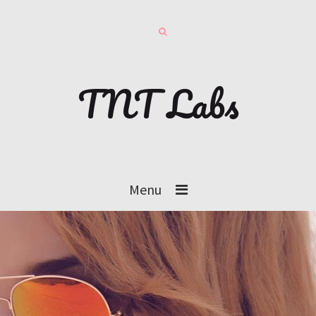
TNT Labs
Menu