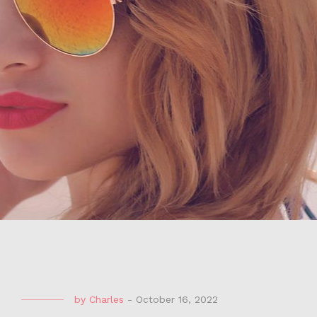
by
Charles
-
October 16, 2022