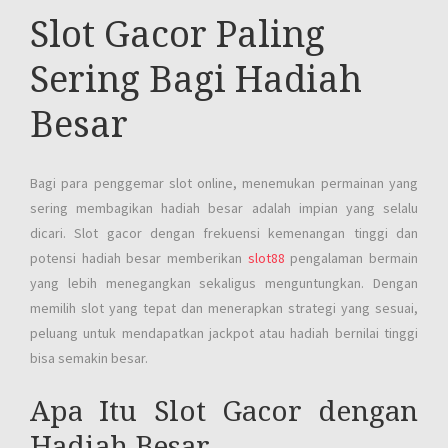
Slot Gacor Paling
Sering Bagi Hadiah
Besar
Bagi para penggemar slot online, menemukan permainan yang
sering membagikan hadiah besar adalah impian yang selalu
dicari. Slot gacor dengan frekuensi kemenangan tinggi dan
potensi hadiah besar memberikan
slot88
pengalaman bermain
yang lebih menegangkan sekaligus menguntungkan. Dengan
memilih slot yang tepat dan menerapkan strategi yang sesuai,
peluang untuk mendapatkan jackpot atau hadiah bernilai tinggi
bisa semakin besar.
Apa Itu Slot Gacor dengan
Hadiah Besar