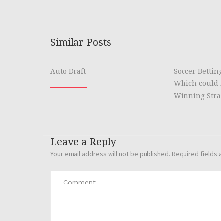
Similar Posts
Auto Draft
Soccer Bettin
Which could 
Winning Stra
Leave a Reply
Your email address will not be published.
Required fields