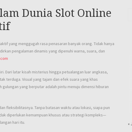
lam Dunia Slot Online
if
eraktif yang menggugah rasa penasaran banyak orang. Tidak hanya
irkan pengalaman dinamis yang dipenuhi warna, suara, dan
.com
ri. Dari latar kisah misterius hingga petualangan luar angkasa,
 tak terduga. Visual yang tajam dan efek suara yang khas
ulungan yang berputar adalah pintu menuju dimensi hiburan
an fleksibilitasnya. Tanpa batasan waktu atau lokasi, siapa pun
Tidak diperlukan kemampuan khusus atau strategi kompleks—
angan hari itu.
« 