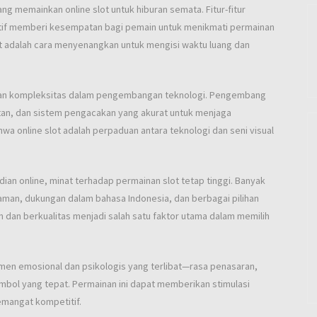
g memainkan online slot untuk hiburan semata. Fitur-fitur
ktif memberi kesempatan bagi pemain untuk menikmati permainan
lot adalah cara menyenangkan untuk mengisi waktu luang dan
mpan kompleksitas dalam pengembangan teknologi. Pengembang
n, dan sistem pengacakan yang akurat untuk menjaga
hwa online slot adalah perpaduan antara teknologi dan seni visual
ian online, minat terhadap permainan slot tetap tinggi. Banyak
aman, dukungan dalam bahasa Indonesia, dan berbagai pilihan
 dan berkualitas menjadi salah satu faktor utama dalam memilih
lemen emosional dan psikologis yang terlibat—rasa penasaran,
mbol yang tepat. Permainan ini dapat memberikan stimulasi
mangat kompetitif.