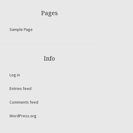
Pages
Sample Page
Info
Log in
Entries feed
Comments feed
WordPress.org