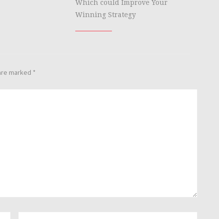
Which could Improve Your
Winning Strategy
 are marked
*