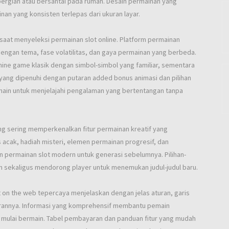
ergian atau bersantai pada rumah. Desain permainan yang
n yang konsisten terlepas dari ukuran layar.
 saat menyeleksi permainan slot online. Platform permainan
dengan tema, fase volatilitas, dan gaya permainan yang berbeda.
ne game klasik dengan simbol-simbol yang familiar, sementara
yang dipenuhi dengan putaran added bonus animasi dan pilihan
emain untuk menjelajahi pengalaman yang bertentangan tanpa
ng sering memperkenalkan fitur permainan kreatif yang
 acak, hadiah misteri, elemen permainan progresif, dan
ermainan slot modern untuk generasi sebelumnya. Pilihan-
n sekaligus mendorong player untuk menemukan judul-judul baru.
ot on the web tepercaya menjelaskan dengan jelas aturan, garis
arannya. Informasi yang komprehensif membantu pemain
mulai bermain. Tabel pembayaran dan panduan fitur yang mudah