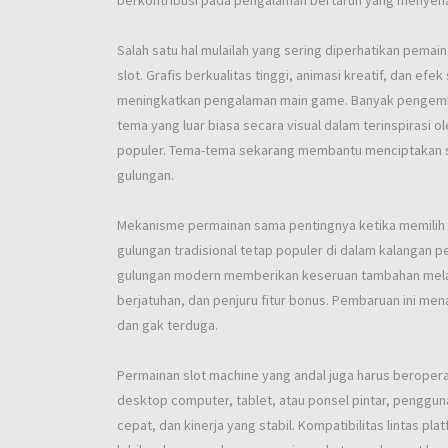
berkontribusi pada pengalaman bertaruh yang menyen
Salah satu hal mulailah yang sering diperhatikan pemai
slot. Grafis berkualitas tinggi, animasi kreatif, dan efe
meningkatkan pengalaman main game. Banyak pengemb
tema yang luar biasa secara visual dalam terinspirasi o
populer. Tema-tema sekarang membantu menciptakan s
gulungan.
Mekanisme permainan sama pentingnya ketika memilih p
gulungan tradisional tetap populer di dalam kalangan 
gulungan modern memberikan keseruan tambahan melal
berjatuhan, dan penjuru fitur bonus. Pembaruan ini 
dan gak terduga.
Permainan slot machine yang andal juga harus beroperas
desktop computer, tablet, atau ponsel pintar, penggu
cepat, dan kinerja yang stabil. Kompatibilitas lintas pl