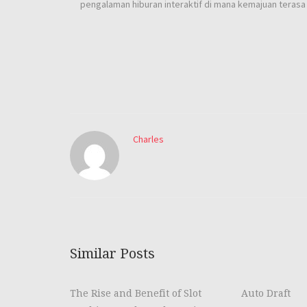
pengalaman hiburan interaktif di mana kemajuan teras
Charles
Similar Posts
The Rise and Benefit of Slot
Auto Draft