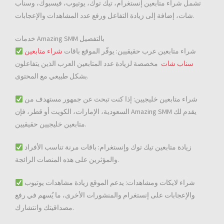
تشمل شراء متابعين إنستغرام، تيك توك، يوتيوب، فيسبوك، وسناب
شات، إضافة إلى زيادة التفاعل ورفع عدد المشاهدات والإعجابات.
خدمات Amazing SMM بالتفصيل
شراء متابعين عرب حقيقيين: يوفّر الموقع باقات
شراء متابعين
سناب شات
مخصصة لزيادة عدد المتابعين العرب الذين يتفاعلون
بشكل طبيعي مع المحتوى.
شراء متابعين خليجيين: إذا كنت تبحث عن جمهور مستهدف من
السعودية، الإمارات، الكويت أو قطر، فإن Amazing SMM يقدم لك
متابعين خليجيين حقيقيين.
زيادة متابعين تيك توك وإنستغرام: باقات مرنة تناسب الأفراد
والمؤثرين على هذه المنصات الرائجة.
شراء لايكات ومشاهدات: يدعم الموقع زيادة مشاهدات يوتيوب
والإعجابات على إنستغرام والمنشورات الأخرى، ما يُسهم في رفع
مصداقيتك وانتشارك.