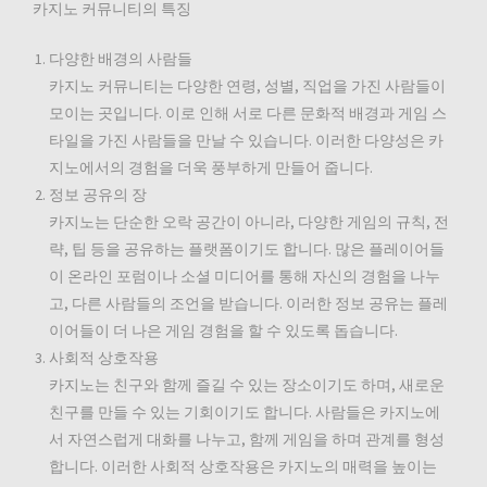
카지노 커뮤니티의 특징
다양한 배경의 사람들
카지노 커뮤니티는 다양한 연령, 성별, 직업을 가진 사람들이
모이는 곳입니다. 이로 인해 서로 다른 문화적 배경과 게임 스
타일을 가진 사람들을 만날 수 있습니다. 이러한 다양성은 카
지노에서의 경험을 더욱 풍부하게 만들어 줍니다.
정보 공유의 장
카지노는 단순한 오락 공간이 아니라, 다양한 게임의 규칙, 전
략, 팁 등을 공유하는 플랫폼이기도 합니다. 많은 플레이어들
이 온라인 포럼이나 소셜 미디어를 통해 자신의 경험을 나누
고, 다른 사람들의 조언을 받습니다. 이러한 정보 공유는 플레
이어들이 더 나은 게임 경험을 할 수 있도록 돕습니다.
사회적 상호작용
카지노는 친구와 함께 즐길 수 있는 장소이기도 하며, 새로운
친구를 만들 수 있는 기회이기도 합니다. 사람들은 카지노에
서 자연스럽게 대화를 나누고, 함께 게임을 하며 관계를 형성
합니다. 이러한 사회적 상호작용은 카지노의 매력을 높이는