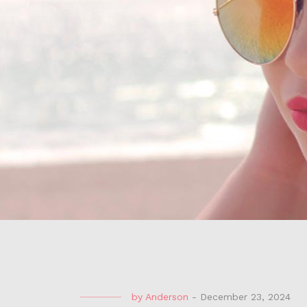
by
Anderson
-
December 23, 2024