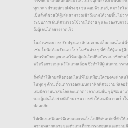
การพัฒนาเกมสล็อตออนไลน์ในปัจจุบันยังคงเน้นที่ความ
ทุกเวลา ผ่านอุปกรณ์ต่าง ๆ เช่น คอมพิวเตอร์, สมาร์ท
เป็นสิ่งที่ช่วยให้ผู้เล่นสามารถเข้าถึงเกมได้ง่ายขึ้น ไม่
ระบบการเล่นที่สามารถใช้งานได้ง่าย ๆ และรองรับการเ
ถึงผู้เล่นได้อย่างรวดเร็ว
ในส่วนของการปรับปรุงและอัปเดตเกมสล็อตออนไลน์นั้น ผ
เช่น โบนัสต้อนรับและโปรโมชั่นต่าง ๆ ที่ทำให้ผู้เล่นรู้
ต้อนรับมักจะถูกเสนอให้แก่ผู้เล่นใหม่ที่สมัครสมาชิก
ฟรีหรือการหมุนฟรีในเกมสล็อต ซึ่งทำให้ผู้เล่นสามารถ
สิ่งที่ทำให้เกมสล็อตออนไลน์ที่ไม่เหมือนใครยังคงน่าส
ในทุก ๆ ด้าน ตั้งแต่การออกแบบกราฟิกที่สวยงาม ฟีเจอร์พ
เกมมีความน่าสนใจและแตกต่างจากเกมอื่น ๆ ผู้พัฒนา
ของผู้เล่นได้อย่างดีเยี่ยม เช่น การทำให้เกมมีความเร
ปลอดภัย
ไม่เพียงแต่ฟีเจอร์พิเศษและเทคโนโลยีที่ทันสมัยที่ทำให
ความหลากหลายของตัวเกม ที่สามารถตอบสนองความต้องการข