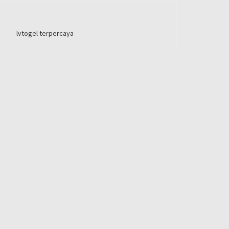
lvtogel terpercaya