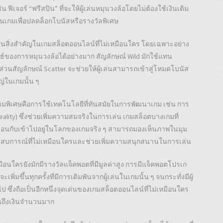
ีเจอร์ “ฟรีสปิน” ที่จะให้ผู้เล่นหมุนวงล้อโดยไม่ต้องใช้เงินเดิม
 ๆ ในเกมเพื่อปลดล็อกโบนัสหรือรางวัลพิเศษ
เป็นสิ่งสำคัญในเกมสล็อตออนไลน์ที่ไม่เหมือนใคร โดยเฉพาะอย่าง
ัพธ์ของการหมุนวงล้อได้อย่างมาก สัญลักษณ์ Wild มักใช้แทน
 ส่วนสัญลักษณ์ Scatter จะช่วยให้ผู้เล่นสามารถเข้าสู่โหมดโบนัส
ญ่ในเกมนั้น ๆ
ความพิเศษคือการใช้เทคโนโลยีที่ทันสมัยในการพัฒนาเกม เช่น การ
eality) ซึ่งช่วยเพิ่มความสมจริงในการเล่น เกมสล็อตบางเกมที่
หมือนกับเข้าไปอยู่ในโลกของเกมจริง ๆ สามารถมองเห็นภาพในมุม
ป็นประสบการณ์ที่ไม่เหมือนใครและช่วยเพิ่มความสนุกสนานในการเล่น
ือนใครยังมักมีรางวัลแจ็คพอตที่มีมูลค่าสูง การมีแจ็คพอตโปรเก
ิ่มขึ้นทุกครั้งที่มีการเดิมพันจากผู้เล่นในเกมนั้น ๆ จนกระทั่งมีผู้
ึ่งถือเป็นอีกหนึ่งจุดเด่นของเกมสล็อตออนไลน์ที่ไม่เหมือนใคร
จนถึงเงินจำนวนมาก