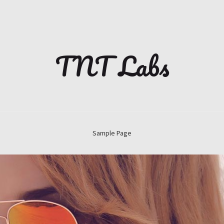
TNT Labs
Sample Page