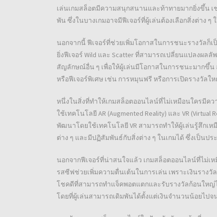
เล่นเกมสล็อตมีความสนุกสนานและท้าทายมากยิ่งขึ้น เช่น ฟ
พัน ซึ่งในบางเกมอาจมีฟีเจอร์ที่ผู้เล่นต้องเลือกสิ่งต่าง
นอกจากนี้ ฟีเจอร์ที่ช่วยเพิ่มโอกาสในการชนะรางวัลก็
ยิ่งฟีเจอร์ Wild และ Scatter ที่สามารถเปลี่ยนแปลงผลล
สัญลักษณ์อื่น ๆ เพื่อให้ผู้เล่นมีโอกาสในการชนะมากขึ้น
หรือฟีเจอร์พิเศษ เช่น การหมุนฟรี หรือการเปิดรางวัลให
หนึ่งในสิ่งที่ทำให้เกมสล็อตออนไลน์ที่ไม่เหมือนใครมี
ใช้เทคโนโลยี AR (Augmented Reality) และ VR (Virtual R
พัฒนาโดยใช้เทคโนโลยี VR สามารถทำให้ผู้เล่นรู้สึกเ
ต่าง ๆ และมีปฏิสัมพันธ์กับสิ่งต่าง ๆ ในเกมได้ ซึ่งเ
นอกจากฟีเจอร์ที่น่าสนใจแล้ว เกมสล็อตออนไลน์ที่ไม่เหม
รสซีฟช่วยเพิ่มความตื่นเต้นในการเล่น เพราะเงินรางวัลจะเพ
โชคดีที่สามารถทำแจ็คพอตแตกและรับรางวัลก้อนใหญ่ไป ซ
โดยที่ผู้เล่นสามารถเดิมพันได้ตั้งแต่เงินจำนวนน้อยไป