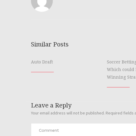
Similar Posts
Auto Draft
Soccer Bettin
Which could 
Winning Stra
Leave a Reply
Your email address will not be published.
Required fields