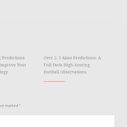
g Predictions
Over 2. 5 Aims Predictions: A
Improve Your
Full Facts High-Scoring
tegy
Football Observations
 are marked
*