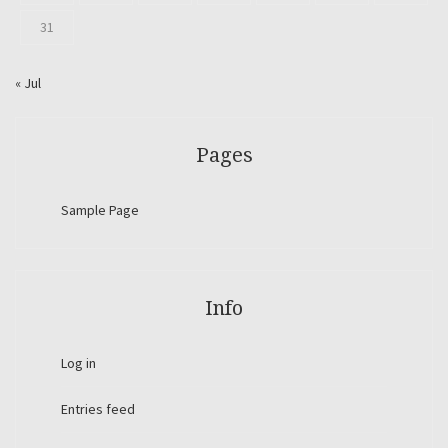
31
« Jul
Pages
Sample Page
Info
Log in
Entries feed