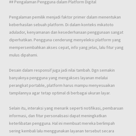
## Pengalaman Pengguna dalam Platform Digital
Pengalaman pemilik menjadi faktor primer dalam menentukan
keberhasilan sebuah platform. Di dalam konteks mikatoto
adulador, kenyamanan dan kesederhanaan penggunaan sangat
diperhatikan. Pengguna cenderung menyeleksi platform yang
mempersembahkan akses cepat, info yang jelas, lalu fitur yang
mulus dipahami.
Desain dalam responsif juga jadi nilai tambah. Dgn semakin
banyaknya pengguna yang mengakses layanan melalui
perangkat portable, platform harus mampu menyesuaikan
tampilannya agar tetap optimal di berbagai ukuran layar.
Selain itu, interaksi yang menarik seperti notifikasi, pembaruan
informasi, dan fitur personalisasi dapat meningkatkan
keterlibatan pengguna. Hal ini membuat mereka berlimpah
sering kembali lalu menggunakan layanan tersebut secara