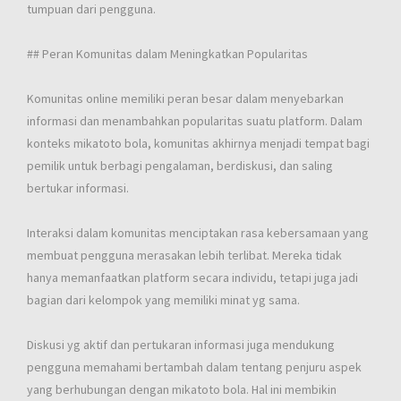
tumpuan dari pengguna.
## Peran Komunitas dalam Meningkatkan Popularitas
Komunitas online memiliki peran besar dalam menyebarkan
informasi dan menambahkan popularitas suatu platform. Dalam
konteks mikatoto bola, komunitas akhirnya menjadi tempat bagi
pemilik untuk berbagi pengalaman, berdiskusi, dan saling
bertukar informasi.
Interaksi dalam komunitas menciptakan rasa kebersamaan yang
membuat pengguna merasakan lebih terlibat. Mereka tidak
hanya memanfaatkan platform secara individu, tetapi juga jadi
bagian dari kelompok yang memiliki minat yg sama.
Diskusi yg aktif dan pertukaran informasi juga mendukung
pengguna memahami bertambah dalam tentang penjuru aspek
yang berhubungan dengan mikatoto bola. Hal ini membikin