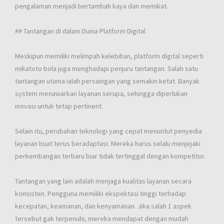
pengalaman menjadi bertambah kaya dan memikat.
## Tantangan di dalam Dunia Platform Digital
Meskipun memiliki melimpah kelebihan, platform digital seperti
mikatoto bola juga menghadapi penjuru tantangan. Salah satu
tantangan utama ialah persaingan yang semakin ketat. Banyak
system menawarkan layanan serupa, sehingga diperlukan
inovasi untuk tetap pertinent.
Selain itu, perubahan teknologi yang cepat menuntut penyedia
layanan buat terus beradaptasi. Mereka harus selalu menjejaki
perkembangan terbaru biar tidak tertinggal dengan kompetitor.
Tantangan yang lain adalah menjaga kualitas layanan secara
konsisten. Pengguna memiliki ekspektasi tinggi terhadap
kecepatan, keamanan, dan kenyamanan. Jika salah 1 aspek
tersebut gak terpenuhi, mereka mendapat dengan mudah