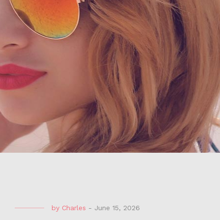
by
Charles
-
June 15, 2026