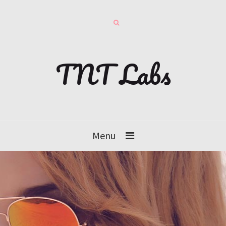
TNT Labs
Menu