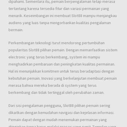
dipahami. Sementara itu, pemain berpengalaman tetap merasa
tertantang karena tersedia fitur dan variasi permainan yang
menarik. Keseimbangan ini membuat Slot88 mampu menjangkau
audiens yang luas tanpa mengorbankan kualitas pengalaman
bermain.
Perkembangan teknologi turut mendorong pertumbuhan
popularitas Slot88 pilihan pemain. Dengan memanfaatkan sistem
electronic yang terus berkembang, system ini mampu
menghadirkan pembaruan dan peningkatan kualitas permainan.
Hal ini menunjukkan komitmen untuk terus beradaptasi dengan
kebutuhan pemain. Inovasi yang berkelanjutan membuat pemain
merasa bahwa mereka berada di system yang terus
berkembang dan tidak tertinggal oleh perubahan zaman.
Dari sisi pengalaman pengguna, Slot88 pilihan pemain sering
dikaitkan dengan kemudahan navigasi dan kejelasan informasi.
Pemain dapat dengan mudah menemukan permainan yang
diinginkan tanpa harus melalui proses yang rumit. Tampilan yang