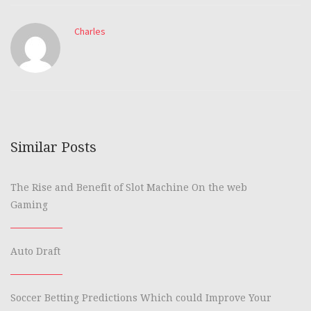
Charles
Similar Posts
The Rise and Benefit of Slot Machine On the web
Gaming
Auto Draft
Soccer Betting Predictions Which could Improve Your