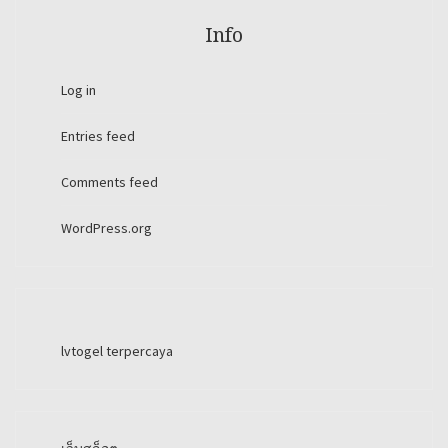
Info
Log in
Entries feed
Comments feed
WordPress.org
lvtogel terpercaya