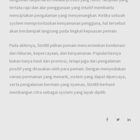
tertata rapi dan alur penggunaan yang intuitif membantu
menciptakan pengalaman yang menyenangkan. Ketika sebuah
system memprioritaskan kenyamanan pengguna, hal tersebut
akan berdampak langsung pada tingkat kepuasan pemain.
Pada akhirnya, Slot88 pilihan pemain mencerminkan kombinasi
dari hiburan, kepercayaan, dan kenyamanan. Popularitasnya
bukan hanya hasil dari promosi, tetapi juga dari pengalaman
positif yang dirasakan oleh para pemain. Dengan menyediakan
variasi permainan yang menarik, sistem yang dapat dipercaya,
serta pengalaman bermain yang nyaman, Slot88 berhasil
membangun citra sebagai system yang layak dipilih.