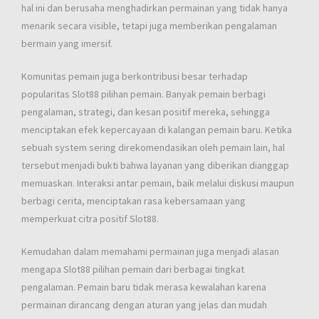
hal ini dan berusaha menghadirkan permainan yang tidak hanya
menarik secara visible, tetapi juga memberikan pengalaman
bermain yang imersif.
Komunitas pemain juga berkontribusi besar terhadap
popularitas Slot88 pilihan pemain. Banyak pemain berbagi
pengalaman, strategi, dan kesan positif mereka, sehingga
menciptakan efek kepercayaan di kalangan pemain baru. Ketika
sebuah system sering direkomendasikan oleh pemain lain, hal
tersebut menjadi bukti bahwa layanan yang diberikan dianggap
memuaskan. Interaksi antar pemain, baik melalui diskusi maupun
berbagi cerita, menciptakan rasa kebersamaan yang
memperkuat citra positif Slot88.
Kemudahan dalam memahami permainan juga menjadi alasan
mengapa Slot88 pilihan pemain dari berbagai tingkat
pengalaman. Pemain baru tidak merasa kewalahan karena
permainan dirancang dengan aturan yang jelas dan mudah