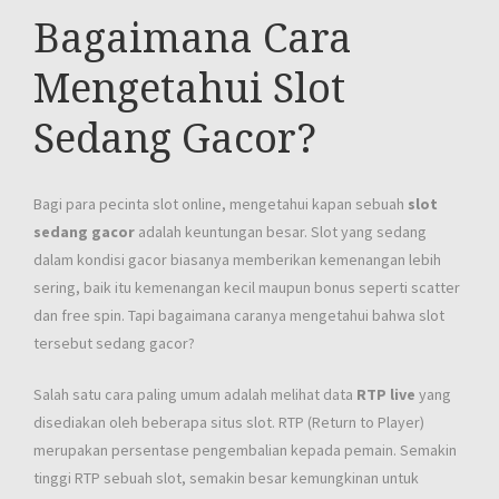
Bagaimana Cara
Mengetahui Slot
Sedang Gacor?
Bagi para pecinta slot online, mengetahui kapan sebuah
slot
sedang gacor
adalah keuntungan besar. Slot yang sedang
dalam kondisi gacor biasanya memberikan kemenangan lebih
sering, baik itu kemenangan kecil maupun bonus seperti scatter
dan free spin. Tapi bagaimana caranya mengetahui bahwa slot
tersebut sedang gacor?
Salah satu cara paling umum adalah melihat data
RTP live
yang
disediakan oleh beberapa situs slot. RTP (Return to Player)
merupakan persentase pengembalian kepada pemain. Semakin
tinggi RTP sebuah slot, semakin besar kemungkinan untuk