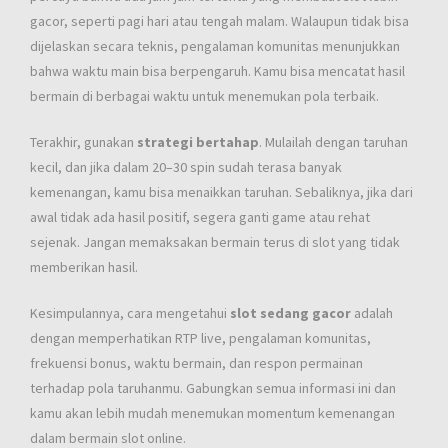
gacor, seperti pagi hari atau tengah malam. Walaupun tidak bisa
dijelaskan secara teknis, pengalaman komunitas menunjukkan
bahwa waktu main bisa berpengaruh. Kamu bisa mencatat hasil
bermain di berbagai waktu untuk menemukan pola terbaik.
Terakhir, gunakan
strategi bertahap
. Mulailah dengan taruhan
kecil, dan jika dalam 20–30 spin sudah terasa banyak
kemenangan, kamu bisa menaikkan taruhan. Sebaliknya, jika dari
awal tidak ada hasil positif, segera ganti game atau rehat
sejenak. Jangan memaksakan bermain terus di slot yang tidak
memberikan hasil.
Kesimpulannya, cara mengetahui
slot sedang gacor
adalah
dengan memperhatikan RTP live, pengalaman komunitas,
frekuensi bonus, waktu bermain, dan respon permainan
terhadap pola taruhanmu. Gabungkan semua informasi ini dan
kamu akan lebih mudah menemukan momentum kemenangan
dalam bermain slot online.