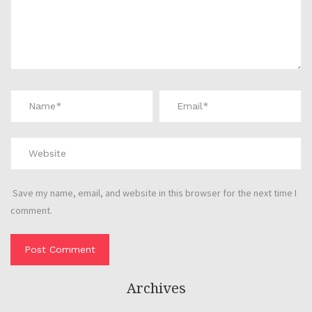
Save my name, email, and website in this browser for the next time I
comment.
Archives