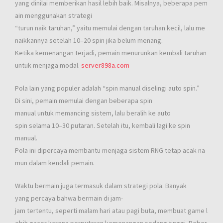
yang dinilai memberikan hasil lebih baik. Misalnya, beberapa pem
ain menggunakan strategi
“turun naik taruhan,” yaitu memulai dengan taruhan kecil, lalu me
naikkannya setelah 10–20 spin jika belum menang.
Ketika kemenangan terjadi, pemain menurunkan kembali taruhan
untuk menjaga modal.
server898a.com
Pola lain yang populer adalah “spin manual diselingi auto spin.”
Di sini, pemain memulai dengan beberapa spin
manual untuk memancing sistem, lalu beralih ke auto
spin selama 10–30 putaran. Setelah itu, kembali lagi ke spin
manual.
Pola ini dipercaya membantu menjaga sistem RNG tetap acak na
mun dalam kendali pemain.
Waktu bermain juga termasuk dalam strategi pola. Banyak
yang percaya bahwa bermain di jam-
jam tertentu, seperti malam hari atau pagi buta, membuat game l