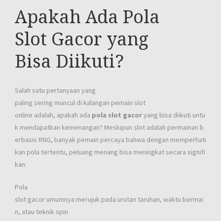
Apakah Ada Pola
Slot Gacor yang
Bisa Diikuti?
Salah satu pertanyaan yang
paling sering muncul di kalangan pemain slot
online adalah, apakah ada
pola slot gacor
yang bisa diikuti untu
k mendapatkan kemenangan? Meskipun slot adalah permainan b
erbasis RNG, banyak pemain percaya bahwa dengan memperhati
kan pola tertentu, peluang menang bisa meningkat secara signifi
kan.
Pola
slot gacor umumnya merujuk pada urutan taruhan, waktu bermai
n, atau teknik spin