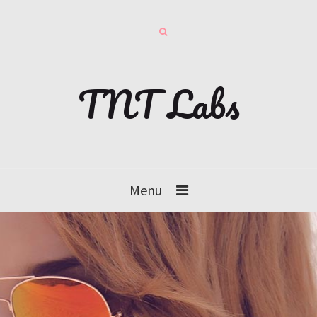
TNT Labs
Menu