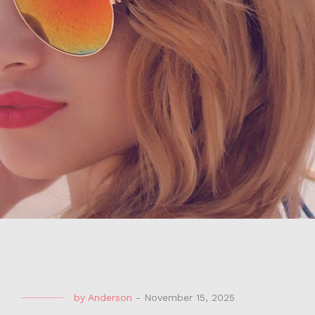
by
Anderson
-
November 15, 2025